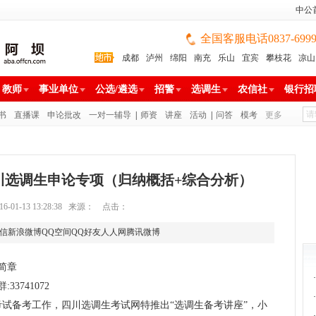
中公
全国客服电话0837-699988
成都
泸州
绵阳
南充
乐山
宜宾
攀枝花
凉山
雅安
巴中
广安
广元
遂宁
眉山
资阳
教师
事业单位
公选/遴选
招警
选调生
农信社
银行招
书
直播课
申论批改
一对一辅导
|
师资
讲座
活动
|
问答
模考
更多
四川选调生申论专项（归纳概括+综合分析）
16-01-13 13:28:38 来源：
点击：
信
新浪微博
QQ空间
QQ好友
人人网
腾讯微博
简章
·
3741072
·
考试
备考工作，
四川选调生考试网
特推出“选调生备考讲座”，小