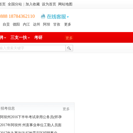
首页
全国分站
|
加入收藏
设为首页
网站地图
8 18784362110
自贡
德阳
内江
达州
阿坝
甘孜
更多
聘
三支一扶
考研
更多
招考信息
更多
阿坝州2016下半年考试录用公务员(怀孕
2017年阿坝州 州直事业单位工勤人员面