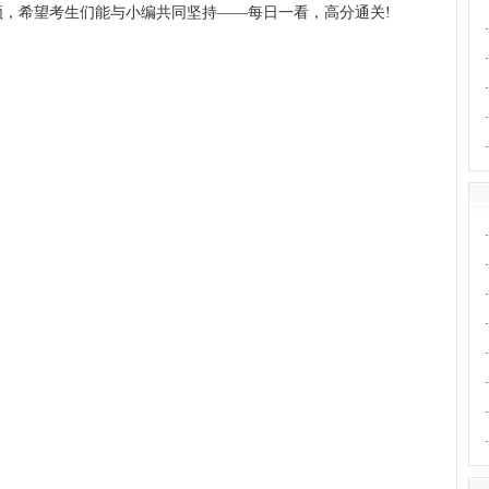
·
，希望考生们能与小编共同坚持——每日一看，高分通关!
·
·
·
·
·
·
·
·
·
·
·
·
·