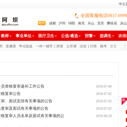
中公
全国客服电话0837-699988
成都
泸州
绵阳
南充
乐山
宜宾
攀枝花
凉山
雅安
巴中
广安
广元
遂宁
眉山
资阳
教师
事业单位
医疗卫生
公选/遴选
招警
选调生
农信
书
直播课
申论批改
一对一辅导
|
师资
公开课
活动
|
问答
模考
更多
公务员资格复审递补工作公告
2018-07-09
资格复审公告
2018-07-02
格复审、面试安排有关事项的公告
2018-07-02
资格复审及面试有关事项的公告
2018-07-02
试资格复审人员名单及面试有关事项的公
2018-06-29