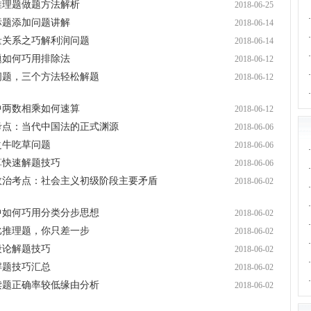
·
推理题做题方法解析
2018-06-25
·
标题添加问题讲解
2018-06-14
·
量关系之巧解利润问题
2018-06-14
·
题如何巧用排除法
2018-06-12
·
问题，三个方法轻松解题
2018-06-12
·
中两数相乘如何速算
2018-06-12
断考点：当代中国法的正式渊源
2018-06-06
之牛吃草问题
2018-06-06
·
算快速解题技巧
2018-06-06
·
看政治考点：社会主义初级阶段主要矛盾
2018-06-02
·
·
中如何巧用分类分步思想
2018-06-02
·
比推理题，你只差一步
2018-06-02
·
段论解题技巧
2018-06-02
·
解题技巧汇总
2018-06-02
·
读题正确率较低缘由分析
2018-06-02