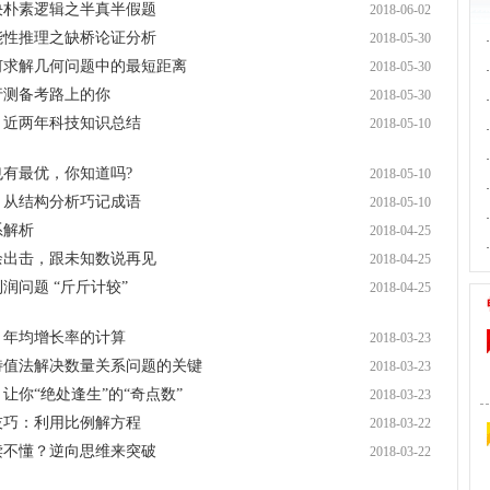
决朴素逻辑之半真半假题
2018-06-02
能性推理之缺桥论证分析
2018-05-30
·
如何求解几何问题中的最短距离
2018-05-30
·
行测备考路上的你
2018-05-30
·
：近两年科技知识总结
2018-05-10
·
·
也有最优，你知道吗?
2018-05-10
·
：从结构分析巧记成语
2018-05-10
·
系解析
2018-04-25
·
余出击，跟未知数说再见
2018-04-25
润问题 “斤斤计较”
2018-04-25
：年均增长率的计算
2018-03-23
用特值法解决数量关系问题的关键
2018-03-23
让你“绝处逢生”的“奇点数”
2018-03-23
技巧：利用比例解方程
2018-03-22
读不懂？逆向思维来突破
2018-03-22