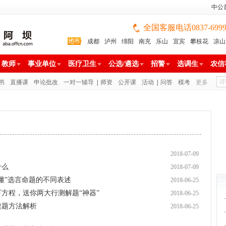
中公
全国客服电话0837-699988
成都
泸州
绵阳
南充
乐山
宜宾
攀枝花
凉山
雅安
巴中
广安
广元
遂宁
眉山
资阳
教师
事业单位
医疗卫生
公选/遴选
招警
选调生
农信
书
直播课
申论批改
一对一辅导
|
师资
公开课
活动
|
问答
模考
更多
2018-07-09
什么
2018-07-09
“懂”选言命题的不同表述
2018-06-25
下方程，送你两大行测解题“神器”
2018-06-25
·
读题方法解析
2018-06-25
·