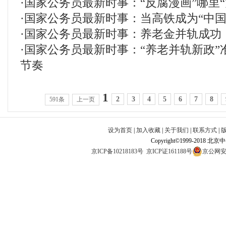
·
国家公务员最新时事：“反腐漫画”哪里“
·
国家公务员最新时事：当高铁成为“中国
·
国家公务员最新时事：养老金并轨成功
·
国家公务员最新时事：“养老并轨新政”
节奏
1
2
3
4
5
6
7
8
591条
上一页
设为首页
|
加入收藏
|
关于我们
|
联系方式
|
Copyright©1999-2018 北
京ICP备10218183号
京ICP证161188号
京公网安备1