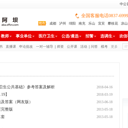
中公
全国客服电话0837-699988
成都
泸州
绵阳
南充
乐山
宜宾
攀枝花
凉山
雅安
巴中
广安
广元
遂宁
眉山
资阳
教师
事业单位
医疗卫生
公选/遴选
招警
选调生
农信
书
直播课
申论批改
一对一辅导
|
师资
公开课
活动
|
问答
模考
更多
聘《卫生公共基础》参考答案及解析
2018-04-16
19】
2018-03-19
题及答案（网友版）
2013-06-18
案完整版
2013-05-18
二套
2013-05-18