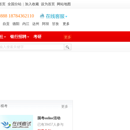
首页
全国分站
|
加入收藏
设为首页
网站地图
8 18784362110
自贡
德阳
内江
达州
阿坝
甘孜
更多
社
银行招聘
考研
更多
模考
更多
国考online活动
已有39457人参与