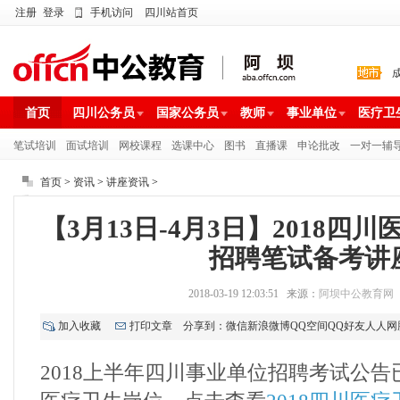
注册
登录
手机访问
四川站首页
首页
四川公务员
国家公务员
教师
事业单位
医疗卫
笔试培训
面试培训
网校课程
选课中心
图书
直播课
申论批改
一对一辅
首页
>
资讯
>
讲座资讯
>
【3月13日-4月3日】2018四
招聘笔试备考讲
2018-03-19 12:03:51 来源：
阿坝中公教育网
加入收藏
打印文章
分享到：
微信
新浪微博
QQ空间
QQ好友
人人网
2018上半年四川事业单位招聘考试公